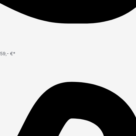
59,- €*