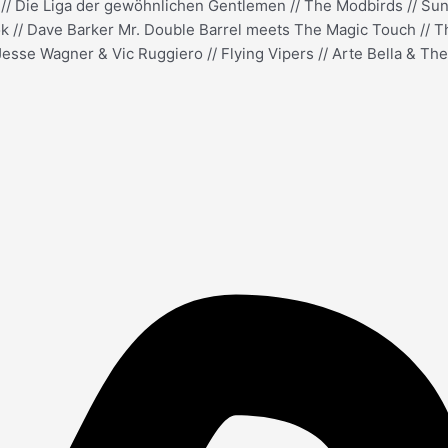
 // Die Liga der gewöhnlichen Gentlemen // The Modbirds // Sun 
ok // Dave Barker Mr. Double Barrel meets The Magic Touch // T
sse Wagner & Vic Ruggiero // Flying Vipers // Arte Bella & The