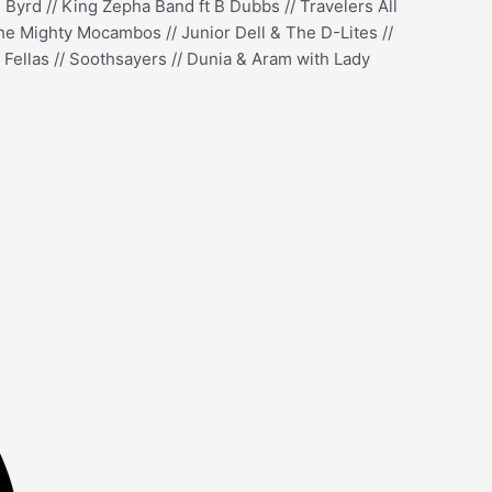
Byrd // King Zepha Band ft B Dubbs // Travelers All
he Mighty Mocambos // Junior Dell & The D-Lites //
 Fellas // Soothsayers // Dunia & Aram with Lady